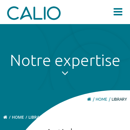
Aller
au
contenu
Notre expertise
HOME
LIBRARY
HOME
LIBRARY