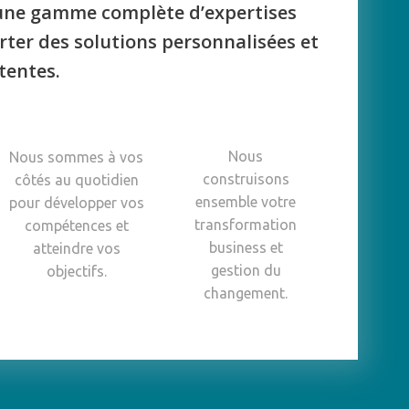
ne gamme complète d’expertises
rter des solutions personnalisées et
tentes.
Nous
Nous sommes à vos
construisons
côtés au quotidien
ensemble votre
pour développer vos
transformation
compétences et
business et
atteindre vos
gestion du
objectifs.
changement.