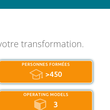
otre transformation.
PERSONNES FORMÉES
>450
OPERATING MODELS
3